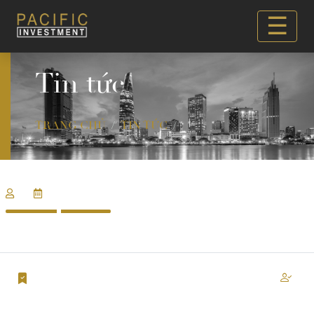
☰
Tin tức
TRANG CHỦ
TIN TỨC