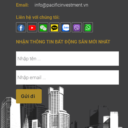
Email:
info@pacificinvestment.vn
Liên hệ với chúng tôi:
NHẬN THÔNG TIN BẤT ĐỘNG SẢN MỚI NHẤT