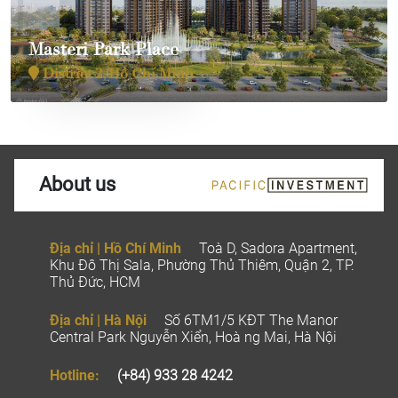
Masteri Park Place
District 2, Hồ Chí Minh
About us
Địa chỉ | Hồ Chí Minh
Toà D, Sadora Apartment,
Khu Đô Thị Sala, Phường Thủ Thiêm, Quận 2, TP.
Thủ Đức, HCM
Địa chỉ | Hà Nội
Số 6TM1/5 KĐT The Manor
Central Park Nguyễn Xiển, Hoà ng Mai, Hà Nội
Hotline:
(+84) 933 28 4242