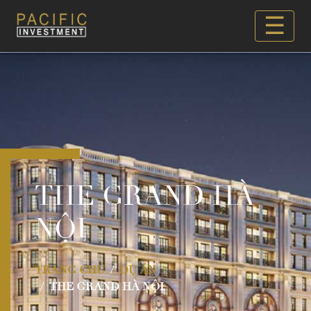
☰
THE GRAND HÀ
NỘI
TRANG CHỦ
DỰ ÁN
THE GRAND HÀ NỘI