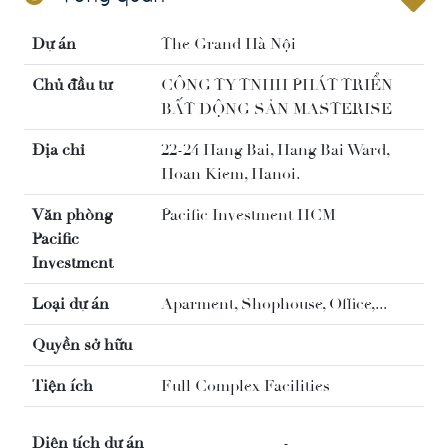
Dự án
The Grand Hà Nội
Chủ đầu tư
CÔNG TY TNHH PHÁT TRIỂN
BẤT ĐỘNG SẢN MASTERISE
Địa chỉ
22-24 Hang Bai, Hang Bai Ward,
Hoan Kiem, Hanoi.
Văn phòng
Pacific Investment HCM
Pacific
Investment
Loại dự án
Aparment, Shophouse, Office,...
Quyền sở hữu
Tiện ích
Full Complex Facilities
Diện tích dự án
-