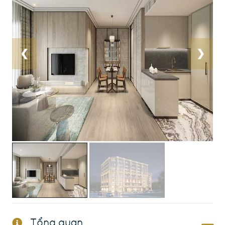
❮
❯
Tổng quan