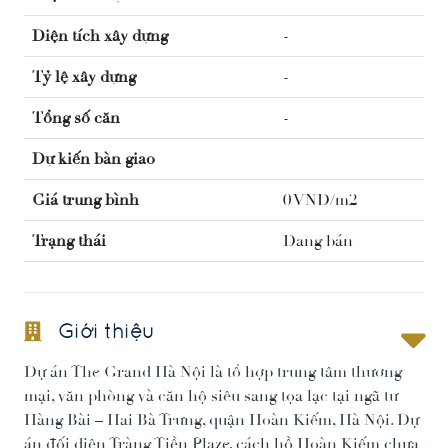
Diện tích xây dựng
-
Tỷ lệ xây dựng
-
Tổng số căn
-
Dự kiến bàn giao
Giá trung bình
0 VNĐ/m2
Trạng thái
Đang bán
Giới thiệu
Dự án The Grand Hà Nội là tổ hợp trung tâm thương
mại, văn phòng và căn hộ siêu sang tọa lạc tại ngã tư
Hàng Bài – Hai Bà Trưng, quận Hoàn Kiếm, Hà Nội. Dự
án đối diện Tràng Tiền Plaze, cách hồ Hoàn Kiếm chưa