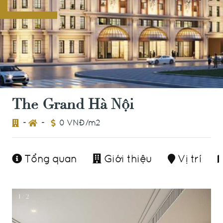
The Grand Hà Nội
-
-
0 VNĐ/m2
Tổng quan
Giới thiệu
Vị trí
1 / 2