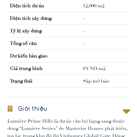
Diện tích dự án
12,000 m2
Diện tích xây dựng
-
Tỷ lệ xây dựng
-
Tổng số căn
-
Dự kiến bàn giao
Giá trung bình
0 VNĐ/m2
Trạng thái
Sắp mở bán
Giới thiệu
Lumière Prime Hills là dự án căn hộ hạng sang thuộc
dòng “Lumière Series” do Masterise Homes phát triển,
tọa lạc trong khu đô thị Vinhomes Global Gate, Đông