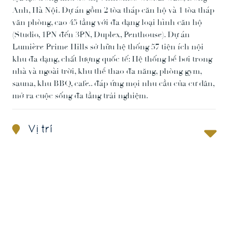
Anh, Hà Nội. Dự án gồm 2 tòa tháp căn hộ và 1 tòa tháp
văn phòng, cao 45 tầng với đa dạng loại hình căn hộ
(Studio, 1PN đến 3PN, Duplex, Penthouse). Dự án
Lumière Prime Hills sở hữu hệ thống 57 tiện ích nội
khu đa dạng, chất lượng quốc tế: Hệ thống bể bơi trong
nhà và ngoài trời, khu thể thao đa năng, phòng gym,
sauna, khu BBQ, cafe.. đáp ứng mọi nhu cầu của cư dân,
mở ra cuộc sống đa tầng trải nghiệm.
Vị trí