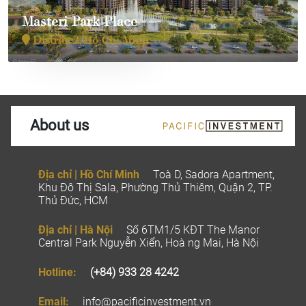
Masteri Park Place
District 2, Hồ Chí Minh
About us
Địa chỉ | Hồ Chí Minh
Toà D, Sadora Apartment,
Khu Đô Thị Sala, Phường Thủ Thiêm, Quận 2, TP.
Thủ Đức, HCM
Địa chỉ | Hà Nội
Số 6TM1/5 KĐT The Manor
Central Park Nguyễn Xiển, Hoà ng Mai, Hà Nội
Hotline:
(+84) 933 28 4242
Email:
info@pacificinvestment.vn