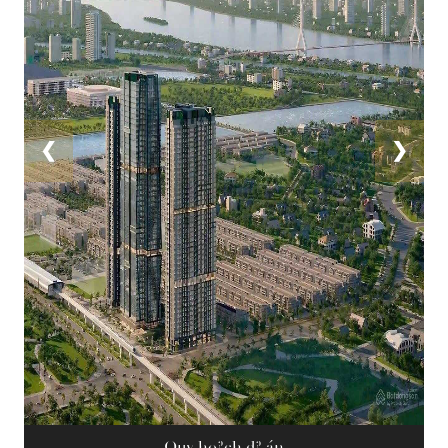
❮
❯
Quy ho?ch d? án