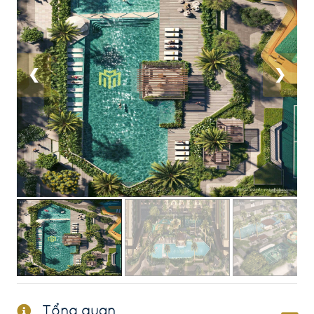
❮
❯
Tổng quan