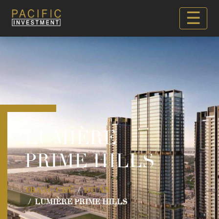
☰
LUMIÈRE
PRIME HILLS
TRANG CHỦ
DỰ ÁN
LUMIÈRE PRIME HILLS