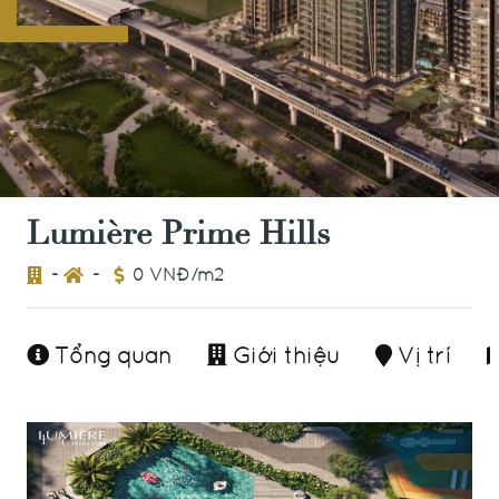
Lumière Prime Hills
-
-
0 VNĐ/m2
Tổng quan
Giới thiệu
Vị trí
1 / 4