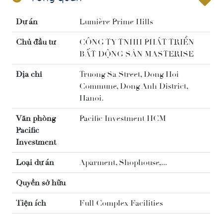
Dự án
Lumière Prime Hills
Chủ đầu tư
CÔNG TY TNHH PHÁT TRIỂN
BẤT ĐỘNG SẢN MASTERISE
Địa chỉ
Truong Sa Street, Dong Hoi
Commune, Dong Anh District,
Hanoi.
Văn phòng
Pacific Investment HCM
Pacific
Investment
Loại dự án
Aparment, Shophouse,...
Quyền sở hữu
Tiện ích
Full Complex Facilities