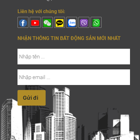
Liên hệ với chúng tôi:
NHẬN THÔNG TIN BẤT ĐỘNG SẢN MỚI NHẤT